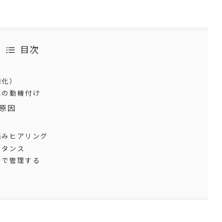
目次
様化）
への動機付け
原因
悩みヒアリング
スタンス
テで管理する