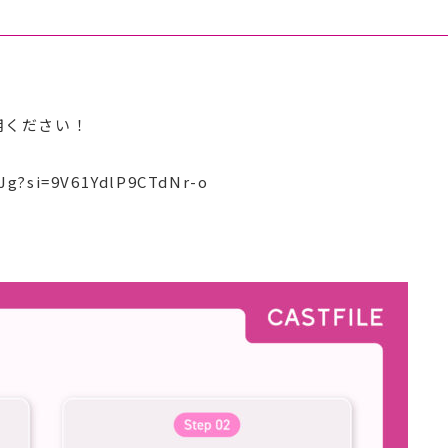
用ください！
Jg?si=9V61YdlP9CTdNr-o