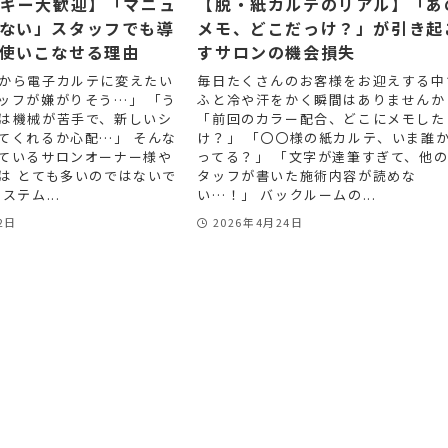
ルギー大歓迎】「マニュ
【脱・紙カルテのリアル】「あ
ない」スタッフでも導
メモ、どこだっけ？」が引き起
使いこなせる理由
すサロンの機会損失
から電子カルテに変えたい
毎日たくさんのお客様をお迎えする中
ッフが嫌がりそう…」 「う
ふと冷や汗をかく瞬間はありませんか
は機械が苦手で、新しいシ
「前回のカラー配合、どこにメモした
てくれるか心配…」 そんな
け？」 「〇〇様の紙カルテ、いま誰
ているサロンオーナー様や
ってる？」 「文字が達筆すぎて、他
は とても多いのではないで
タッフが書いた施術内容が読めな
ステム...
い…！」 バックルームの...
2日
2026年4月24日