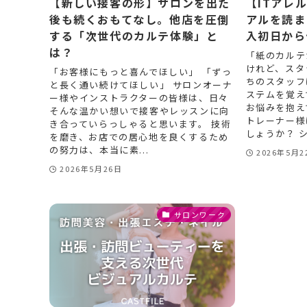
【新しい接客の形】サロンを出た
【ITアレ
後も続くおもてなし。他店を圧倒
アルを読ま
する「次世代のカルテ体験」と
入初日から
は？
「紙のカルテ
けれど、スタ
「お客様にもっと喜んでほしい」 「ずっ
ちのスタッフ
と長く通い続けてほしい」 サロンオーナ
ステムを覚え
ー様やインストラクターの皆様は、日々
お悩みを抱え
そんな温かい想いで接客やレッスンに向
トレーナー様
き合っていらっしゃると思います。 技術
しょうか？ シ
を磨き、お店での居心地を良くするため
の努力は、本当に素...
2026年5月2
2026年5月26日
サロンワーク