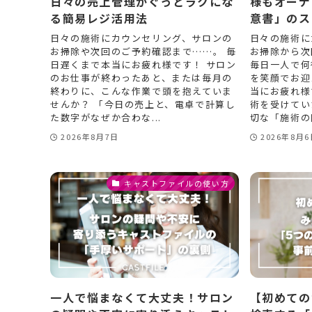
日々の売上管理がぐっとラクにな
様もオーナ
る簡易レジ活用法
意書」のス
日々の施術にカウンセリング、サロンの
日々の施術に
お掃除や次回のご予約確認まで……。 毎
お掃除から次
日遅くまで本当にお疲れ様です！ サロン
毎日一人で何
のお仕事が終わったあと、または毎月の
を笑顔でお迎
終わりに、こんな作業で頭を抱えていま
当にお疲れ様
せんか？ 「今日の売上と、電卓で計算し
術を受けてい
た数字がなぜか合わな...
切な「施術の同
2026年8月7日
2026年8月
キャストファイルの使い方
一人で悩まなくて大丈夫！サロン
【初めての