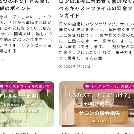
5つの不安」と失敗し
ロンの規模に合わせて無理なく
備のポイント
べるキャストファイルの料金プ
ンガイド
をオープンしたい！」とワ
面、「何から準備すればい
日々の施術にカウンセリング、サロン
」と不安になっていません
掃除やお掃除まで……。 毎日遅くま
のサロン開業では、誰もがた
当にお疲れ様です！ お客様の笑顔の
や悩みにぶつかります。 今
に一生懸命なオーナー様から、よくこ
、ネイル、リラクゼーショ
なお声をお聞きします。 「施術後の
される...
作業をラクにしたいけれど、電子カル
って毎月たくさんお金...
1日
2026年7月30日
キャストファイルの使い方
キャストファイルの使い