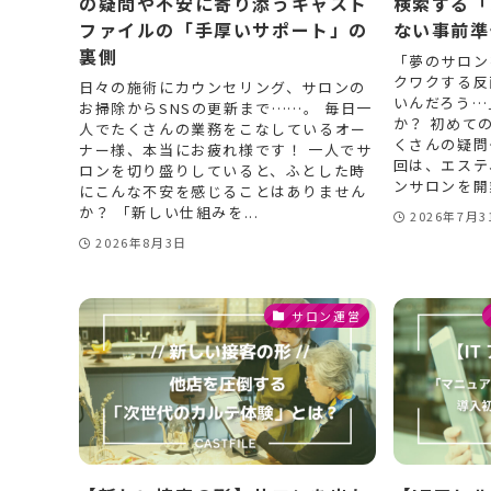
の疑問や不安に寄り添うキャスト
検索する「
ファイルの「手厚いサポート」の
ない事前準
裏側
「夢のサロン
クワクする反
日々の施術にカウンセリング、サロンの
いんだろう…
お掃除からSNSの更新まで……。 毎日一
か？ 初めて
人でたくさんの業務をこなしているオー
くさんの疑問
ナー様、本当にお疲れ様です！ 一人でサ
回は、エステ
ロンを切り盛りしていると、ふとした時
ンサロンを開業
にこんな不安を感じることはありません
か？ 「新しい仕組みを...
2026年7月3
2026年8月3日
サロン運営