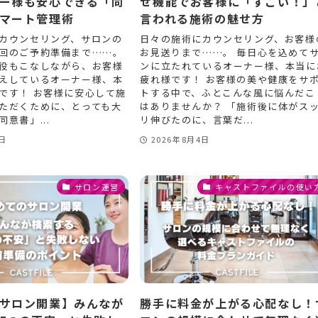
ー様も安心できる「同
せ機能でお客様に「すごい！」
マート管理術
言われる施術の魅せ方
カウンセリング、サロンの
日々の施術にカウンセリング、お客様
回のご予約準備まで……。
お見送りまで……。 毎日心を込めて
役もこなしながら、お客様
ンに立たれているオーナー様、本当に
えしているオーナー様、本
疲れ様です！ お客様の美や健康をサ
です！ お客様に安心して施
トする中で、ふとこんな風に悩んだこ
ただくために、とっても大
はありませんか？ 「施術後に体がス
意書」...
リ伸びたのに、言葉だ...
6日
2026年8月4日
サロン運営
キャストファイルの使い
サロン開業】みんなが
勝手に料金が上がる心配なし！